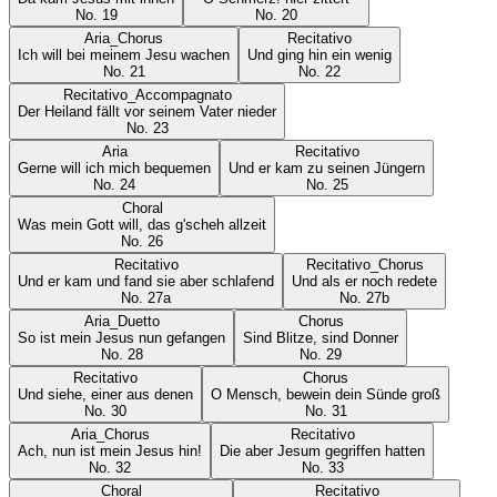
No.
19
No.
20
Aria_Chorus
Recitativo
Ich will bei meinem Jesu wachen
Und ging hin ein wenig
No.
21
No.
22
Recitativo_Accompagnato
Der Heiland fällt vor seinem Vater nieder
No.
23
Aria
Recitativo
Gerne will ich mich bequemen
Und er kam zu seinen Jüngern
No.
24
No.
25
Choral
Was mein Gott will, das g'scheh allzeit
No.
26
Recitativo
Recitativo_Chorus
Und er kam und fand sie aber schlafend
Und als er noch redete
No.
27a
No.
27b
Aria_Duetto
Chorus
So ist mein Jesus nun gefangen
Sind Blitze, sind Donner
No.
28
No.
29
Recitativo
Chorus
Und siehe, einer aus denen
O Mensch, bewein dein Sünde groß
No.
30
No.
31
Aria_Chorus
Recitativo
Ach, nun ist mein Jesus hin!
Die aber Jesum gegriffen hatten
No.
32
No.
33
Choral
Recitativo