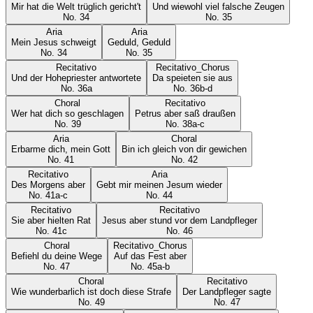
Mir hat die Welt trüglich gericht't
Und wiewohl viel falsche Zeugen
No.
34
No.
35
Aria
Aria
Mein Jesus schweigt
Geduld, Geduld
No.
34
No.
35
Recitativo
Recitativo_Chorus
Und der Hohepriester antwortete
Da speieten sie aus
No.
36a
No.
36b-d
Choral
Recitativo
Wer hat dich so geschlagen
Petrus aber saß draußen
No.
39
No.
38a-c
Aria
Choral
Erbarme dich, mein Gott
Bin ich gleich von dir gewichen
No.
41
No.
42
Recitativo
Aria
Des Morgens aber
Gebt mir meinen Jesum wieder
No.
41a-c
No.
44
Recitativo
Recitativo
Sie aber hielten Rat
Jesus aber stund vor dem Landpfleger
No.
41c
No.
46
Choral
Recitativo_Chorus
Befiehl du deine Wege
Auf das Fest aber
No.
47
No.
45a-b
Choral
Recitativo
Wie wunderbarlich ist doch diese Strafe
Der Landpfleger sagte
No.
49
No.
47