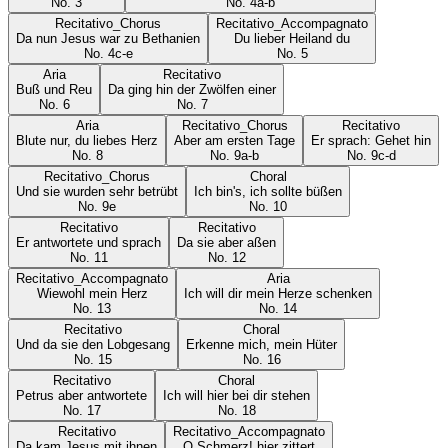
No.
3
No.
4a-b
Recitativo_Chorus
Recitativo_Accompagnato
Da nun Jesus war zu Bethanien
Du lieber Heiland du
No.
4c-e
No.
5
Aria
Recitativo
Buß und Reu
Da ging hin der Zwölfen einer
No.
6
No.
7
Aria
Recitativo_Chorus
Recitativo
Blute nur, du liebes Herz
Aber am ersten Tage
Er sprach: Gehet hin
No.
8
No.
9a-b
No.
9c-d
Recitativo_Chorus
Choral
Und sie wurden sehr betrübt
Ich bin's, ich sollte büßen
No.
9e
No.
10
Recitativo
Recitativo
Er antwortete und sprach
Da sie aber aßen
No.
11
No.
12
Recitativo_Accompagnato
Aria
Wiewohl mein Herz
Ich will dir mein Herze schenken
No.
13
No.
14
Recitativo
Choral
Und da sie den Lobgesang
Erkenne mich, mein Hüter
No.
15
No.
16
Recitativo
Choral
Petrus aber antwortete
Ich will hier bei dir stehen
No.
17
No.
18
Recitativo
Recitativo_Accompagnato
Da kam Jesus mit ihnen
O Schmerz! hier zittert