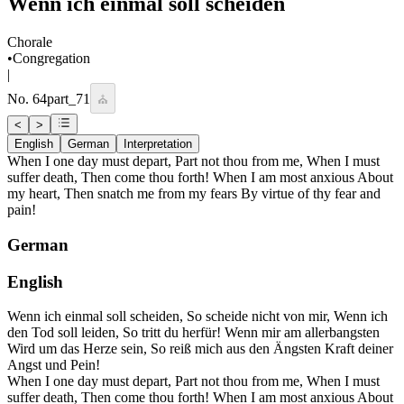
Wenn ich einmal soll scheiden
Chorale
•
Congregation
|
No.
64
part_71
⛪
<
>
English
German
Interpretation
When I one day must depart, Part not thou from me, When I must
suffer death, Then come thou forth! When I am most anxious About
my heart, Then snatch me from my fears By virtue of thy fear and
pain!
German
English
Wenn ich einmal soll scheiden, So scheide nicht von mir, Wenn ich
den Tod soll leiden, So tritt du herfür! Wenn mir am allerbangsten
Wird um das Herze sein, So reiß mich aus den Ängsten Kraft deiner
Angst und Pein!
When I one day must depart, Part not thou from me, When I must
suffer death, Then come thou forth! When I am most anxious About