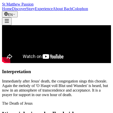
St Matthew Passion
Home
Discover
Story
Experience
About Bach
Colophon
EN
Interpretation
Immediately after Jesus' death, the congregation sings this chorale.
Again the melody of 'O Haupt voll Blut und Wunden' is heard, but
now in an atmosphere of transcendence and acceptance. It is a
prayer for support in our own hour of death.
The Death of Jesus