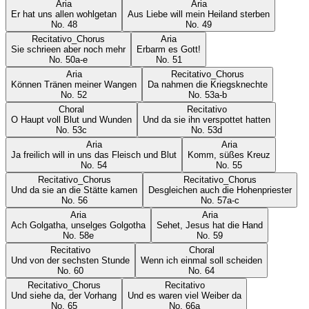
Aria
Aria
Er hat uns allen wohlgetan
Aus Liebe will mein Heiland sterben
No.
48
No.
49
Recitativo_Chorus
Aria
Sie schrieen aber noch mehr
Erbarm es Gott!
No.
50a-e
No.
51
Aria
Recitativo_Chorus
Können Tränen meiner Wangen
Da nahmen die Kriegsknechte
No.
52
No.
53a-b
Choral
Recitativo
O Haupt voll Blut und Wunden
Und da sie ihn verspottet hatten
No.
53c
No.
53d
Aria
Aria
Ja freilich will in uns das Fleisch und Blut
Komm, süßes Kreuz
No.
54
No.
55
Recitativo_Chorus
Recitativo_Chorus
Und da sie an die Stätte kamen
Desgleichen auch die Hohenpriester
No.
56
No.
57a-c
Aria
Aria
Ach Golgatha, unselges Golgotha
Sehet, Jesus hat die Hand
No.
58e
No.
59
Recitativo
Choral
Und von der sechsten Stunde
Wenn ich einmal soll scheiden
No.
60
No.
64
Recitativo_Chorus
Recitativo
Und siehe da, der Vorhang
Und es waren viel Weiber da
No.
65
No.
66a