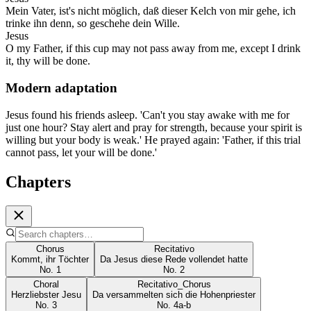
Mein Vater, ist's nicht möglich, daß dieser Kelch von mir gehe, ich
trinke ihn denn, so geschehe dein Wille.
Jesus
O my Father, if this cup may not pass away from me, except I drink
it, thy will be done.
Modern adaptation
Jesus found his friends asleep. 'Can't you stay awake with me for
just one hour? Stay alert and pray for strength, because your spirit is
willing but your body is weak.' He prayed again: 'Father, if this trial
cannot pass, let your will be done.'
Chapters
Chorus
Recitativo
Kommt, ihr Töchter
Da Jesus diese Rede vollendet hatte
No.
1
No.
2
Choral
Recitativo_Chorus
Herzliebster Jesu
Da versammelten sich die Hohenpriester
No.
3
No.
4a-b