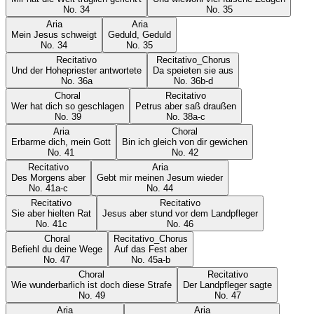
No.
34
No.
35
Aria
Aria
Mein Jesus schweigt
Geduld, Geduld
No.
34
No.
35
Recitativo
Recitativo_Chorus
Und der Hohepriester antwortete
Da speieten sie aus
No.
36a
No.
36b-d
Choral
Recitativo
Wer hat dich so geschlagen
Petrus aber saß draußen
No.
39
No.
38a-c
Aria
Choral
Erbarme dich, mein Gott
Bin ich gleich von dir gewichen
No.
41
No.
42
Recitativo
Aria
Des Morgens aber
Gebt mir meinen Jesum wieder
No.
41a-c
No.
44
Recitativo
Recitativo
Sie aber hielten Rat
Jesus aber stund vor dem Landpfleger
No.
41c
No.
46
Choral
Recitativo_Chorus
Befiehl du deine Wege
Auf das Fest aber
No.
47
No.
45a-b
Choral
Recitativo
Wie wunderbarlich ist doch diese Strafe
Der Landpfleger sagte
No.
49
No.
47
Aria
Aria