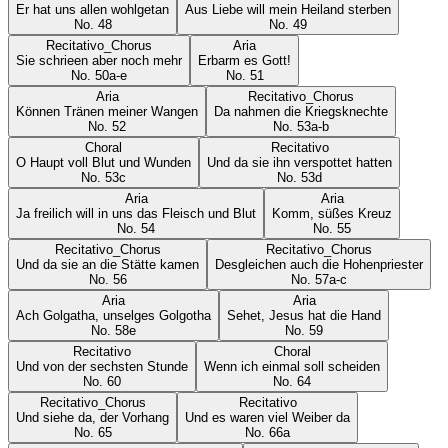
Er hat uns allen wohlgetan
Aus Liebe will mein Heiland sterben
No.
48
No.
49
Recitativo_Chorus
Aria
Sie schrieen aber noch mehr
Erbarm es Gott!
No.
50a-e
No.
51
Aria
Recitativo_Chorus
Können Tränen meiner Wangen
Da nahmen die Kriegsknechte
No.
52
No.
53a-b
Choral
Recitativo
O Haupt voll Blut und Wunden
Und da sie ihn verspottet hatten
No.
53c
No.
53d
Aria
Aria
Ja freilich will in uns das Fleisch und Blut
Komm, süßes Kreuz
No.
54
No.
55
Recitativo_Chorus
Recitativo_Chorus
Und da sie an die Stätte kamen
Desgleichen auch die Hohenpriester
No.
56
No.
57a-c
Aria
Aria
Ach Golgatha, unselges Golgotha
Sehet, Jesus hat die Hand
No.
58e
No.
59
Recitativo
Choral
Und von der sechsten Stunde
Wenn ich einmal soll scheiden
No.
60
No.
64
Recitativo_Chorus
Recitativo
Und siehe da, der Vorhang
Und es waren viel Weiber da
No.
65
No.
66a