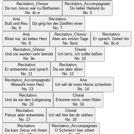
Recitativo_Chorus
Recitativo_Accompagnato
Da nun Jesus war zu Bethanien
Du lieber Heiland du
No.
4c-e
No.
5
Aria
Recitativo
Buß und Reu
Da ging hin der Zwölfen einer
No.
6
No.
7
Aria
Recitativo_Chorus
Recitativo
Blute nur, du liebes Herz
Aber am ersten Tage
Er sprach: Gehet hin
No.
8
No.
9a-b
No.
9c-d
Recitativo_Chorus
Choral
Und sie wurden sehr betrübt
Ich bin's, ich sollte büßen
No.
9e
No.
10
Recitativo
Recitativo
Er antwortete und sprach
Da sie aber aßen
No.
11
No.
12
Recitativo_Accompagnato
Aria
Wiewohl mein Herz
Ich will dir mein Herze schenken
No.
13
No.
14
Recitativo
Choral
Und da sie den Lobgesang
Erkenne mich, mein Hüter
No.
15
No.
16
Recitativo
Choral
Petrus aber antwortete
Ich will hier bei dir stehen
No.
17
No.
18
Recitativo
Recitativo_Accompagnato
Da kam Jesus mit ihnen
O Schmerz! hier zittert