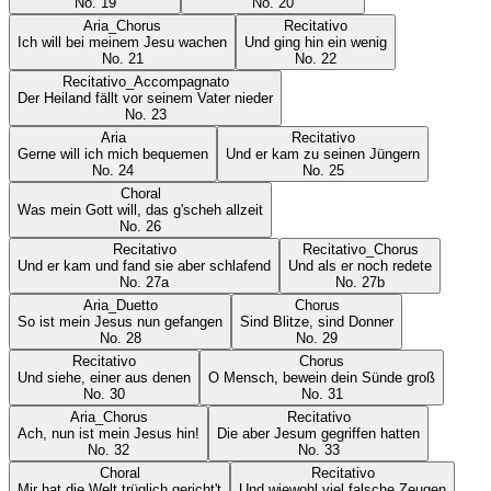
No.
19
No.
20
Aria_Chorus
Recitativo
Ich will bei meinem Jesu wachen
Und ging hin ein wenig
No.
21
No.
22
Recitativo_Accompagnato
Der Heiland fällt vor seinem Vater nieder
No.
23
Aria
Recitativo
Gerne will ich mich bequemen
Und er kam zu seinen Jüngern
No.
24
No.
25
Choral
Was mein Gott will, das g'scheh allzeit
No.
26
Recitativo
Recitativo_Chorus
Und er kam und fand sie aber schlafend
Und als er noch redete
No.
27a
No.
27b
Aria_Duetto
Chorus
So ist mein Jesus nun gefangen
Sind Blitze, sind Donner
No.
28
No.
29
Recitativo
Chorus
Und siehe, einer aus denen
O Mensch, bewein dein Sünde groß
No.
30
No.
31
Aria_Chorus
Recitativo
Ach, nun ist mein Jesus hin!
Die aber Jesum gegriffen hatten
No.
32
No.
33
Choral
Recitativo
Mir hat die Welt trüglich gericht't
Und wiewohl viel falsche Zeugen