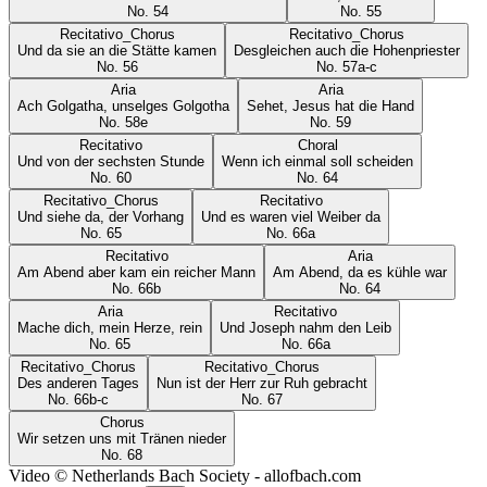
No.
54
No.
55
Recitativo_Chorus
Recitativo_Chorus
Und da sie an die Stätte kamen
Desgleichen auch die Hohenpriester
No.
56
No.
57a-c
Aria
Aria
Ach Golgatha, unselges Golgotha
Sehet, Jesus hat die Hand
No.
58e
No.
59
Recitativo
Choral
Und von der sechsten Stunde
Wenn ich einmal soll scheiden
No.
60
No.
64
Recitativo_Chorus
Recitativo
Und siehe da, der Vorhang
Und es waren viel Weiber da
No.
65
No.
66a
Recitativo
Aria
Am Abend aber kam ein reicher Mann
Am Abend, da es kühle war
No.
66b
No.
64
Aria
Recitativo
Mache dich, mein Herze, rein
Und Joseph nahm den Leib
No.
65
No.
66a
Recitativo_Chorus
Recitativo_Chorus
Des anderen Tages
Nun ist der Herr zur Ruh gebracht
No.
66b-c
No.
67
Chorus
Wir setzen uns mit Tränen nieder
No.
68
Video © Netherlands Bach Society - allofbach.com