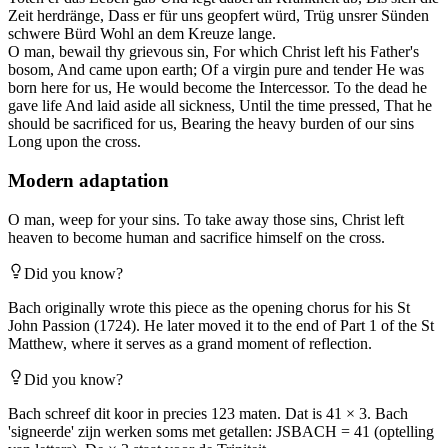
Zeit herdränge, Dass er für uns geopfert würd, Trüg unsrer Sünden
schwere Bürd Wohl an dem Kreuze lange.
O man, bewail thy grievous sin, For which Christ left his Father's
bosom, And came upon earth; Of a virgin pure and tender He was
born here for us, He would become the Intercessor. To the dead he
gave life And laid aside all sickness, Until the time pressed, That he
should be sacrificed for us, Bearing the heavy burden of our sins
Long upon the cross.
Modern adaptation
O man, weep for your sins. To take away those sins, Christ left
heaven to become human and sacrifice himself on the cross.
Did you know?
Bach originally wrote this piece as the opening chorus for his St
John Passion (1724). He later moved it to the end of Part 1 of the St
Matthew, where it serves as a grand moment of reflection.
Did you know?
Bach schreef dit koor in precies 123 maten. Dat is 41 × 3. Bach
'signeerde' zijn werken soms met getallen: JSBACH = 41 (optelling