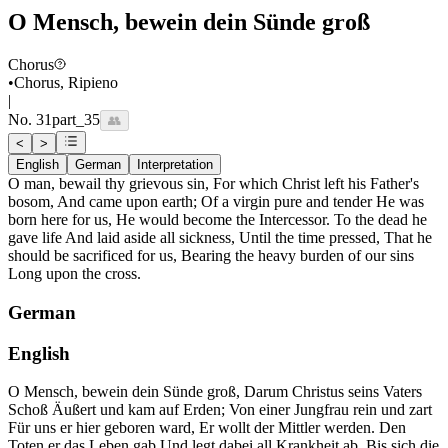
O Mensch, bewein dein Sünde groß
Chorus
•
Chorus, Ripieno
|
No.
31
part_35
👥
<
>
English
German
Interpretation
O man, bewail thy grievous sin, For which Christ left his Father's
bosom, And came upon earth; Of a virgin pure and tender He was
born here for us, He would become the Intercessor. To the dead he
gave life And laid aside all sickness, Until the time pressed, That he
should be sacrificed for us, Bearing the heavy burden of our sins
Long upon the cross.
German
English
O Mensch, bewein dein Sünde groß, Darum Christus seins Vaters
Schoß Äußert und kam auf Erden; Von einer Jungfrau rein und zart
Für uns er hier geboren ward, Er wollt der Mittler werden. Den
Toten er das Leben gab Und legt dabei all Krankheit ab, Bis sich die