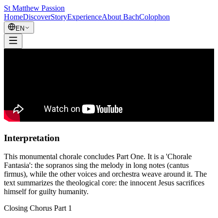
St Matthew Passion
Home
Discover
Story
Experience
About Bach
Colophon
EN
Interpretation
This monumental chorale concludes Part One. It is a 'Chorale
Fantasia': the sopranos sing the melody in long notes (cantus
firmus), while the other voices and orchestra weave around it. The
text summarizes the theological core: the innocent Jesus sacrifices
himself for guilty humanity.
Closing Chorus Part 1