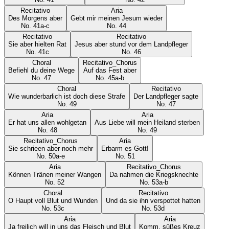
Recitativo
Aria
Des Morgens aber
Gebt mir meinen Jesum wieder
No.
41a-c
No.
44
Recitativo
Recitativo
Sie aber hielten Rat
Jesus aber stund vor dem Landpfleger
No.
41c
No.
46
Choral
Recitativo_Chorus
Befiehl du deine Wege
Auf das Fest aber
No.
47
No.
45a-b
Choral
Recitativo
Wie wunderbarlich ist doch diese Strafe
Der Landpfleger sagte
No.
49
No.
47
Aria
Aria
Er hat uns allen wohlgetan
Aus Liebe will mein Heiland sterben
No.
48
No.
49
Recitativo_Chorus
Aria
Sie schrieen aber noch mehr
Erbarm es Gott!
No.
50a-e
No.
51
Aria
Recitativo_Chorus
Können Tränen meiner Wangen
Da nahmen die Kriegsknechte
No.
52
No.
53a-b
Choral
Recitativo
O Haupt voll Blut und Wunden
Und da sie ihn verspottet hatten
No.
53c
No.
53d
Aria
Aria
Ja freilich will in uns das Fleisch und Blut
Komm, süßes Kreuz