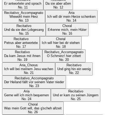
Er antwortete und sprach
Da sie aber aßen
No.
11
No.
12
Recitativo_Accompagnato
Aria
Wiewohl mein Herz
Ich will dir mein Herze schenken
No.
13
No.
14
Recitativo
Choral
Und da sie den Lobgesang
Erkenne mich, mein Hüter
No.
15
No.
16
Recitativo
Choral
Petrus aber antwortete
Ich will hier bei dir stehen
No.
17
No.
18
Recitativo
Recitativo_Accompagnato
Da kam Jesus mit ihnen
O Schmerz! hier zittert
No.
19
No.
20
Aria_Chorus
Recitativo
Ich will bei meinem Jesu wachen
Und ging hin ein wenig
No.
21
No.
22
Recitativo_Accompagnato
Der Heiland fällt vor seinem Vater nieder
No.
23
Aria
Recitativo
Gerne will ich mich bequemen
Und er kam zu seinen Jüngern
No.
24
No.
25
Choral
Was mein Gott will, das g'scheh allzeit
No.
26