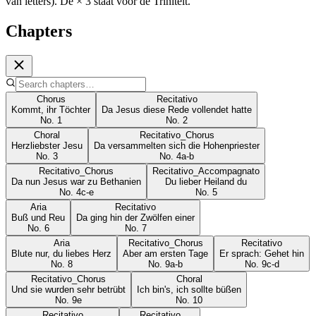
van letters). De × 3 staat voor de Triniteit.
Chapters
Chorus
Recitativo
Kommt, ihr Töchter
Da Jesus diese Rede vollendet hatte
No.
1
No.
2
Choral
Recitativo_Chorus
Herzliebster Jesu
Da versammelten sich die Hohenpriester
No.
3
No.
4a-b
Recitativo_Chorus
Recitativo_Accompagnato
Da nun Jesus war zu Bethanien
Du lieber Heiland du
No.
4c-e
No.
5
Aria
Recitativo
Buß und Reu
Da ging hin der Zwölfen einer
No.
6
No.
7
Aria
Recitativo_Chorus
Recitativo
Blute nur, du liebes Herz
Aber am ersten Tage
Er sprach: Gehet hin
No.
8
No.
9a-b
No.
9c-d
Recitativo_Chorus
Choral
Und sie wurden sehr betrübt
Ich bin's, ich sollte büßen
No.
9e
No.
10
Recitativo
Recitativo