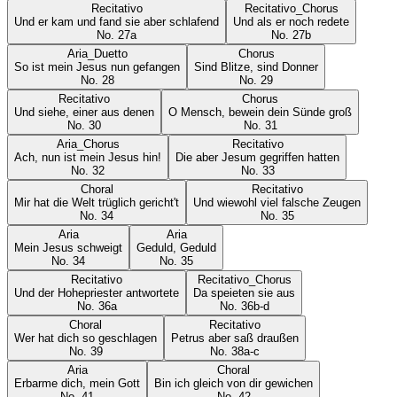
Recitativo
Recitativo_Chorus
Und er kam und fand sie aber schlafend
Und als er noch redete
No.
27a
No.
27b
Aria_Duetto
Chorus
So ist mein Jesus nun gefangen
Sind Blitze, sind Donner
No.
28
No.
29
Recitativo
Chorus
Und siehe, einer aus denen
O Mensch, bewein dein Sünde groß
No.
30
No.
31
Aria_Chorus
Recitativo
Ach, nun ist mein Jesus hin!
Die aber Jesum gegriffen hatten
No.
32
No.
33
Choral
Recitativo
Mir hat die Welt trüglich gericht't
Und wiewohl viel falsche Zeugen
No.
34
No.
35
Aria
Aria
Mein Jesus schweigt
Geduld, Geduld
No.
34
No.
35
Recitativo
Recitativo_Chorus
Und der Hohepriester antwortete
Da speieten sie aus
No.
36a
No.
36b-d
Choral
Recitativo
Wer hat dich so geschlagen
Petrus aber saß draußen
No.
39
No.
38a-c
Aria
Choral
Erbarme dich, mein Gott
Bin ich gleich von dir gewichen
No.
41
No.
42