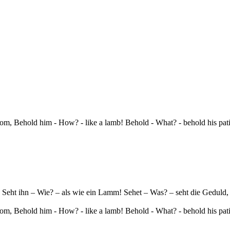
, Behold him - How? - like a lamb! Behold - What? - behold his patie
 Seht ihn – Wie? – als wie ein Lamm! Sehet – Was? – seht die Geduld,
, Behold him - How? - like a lamb! Behold - What? - behold his patie