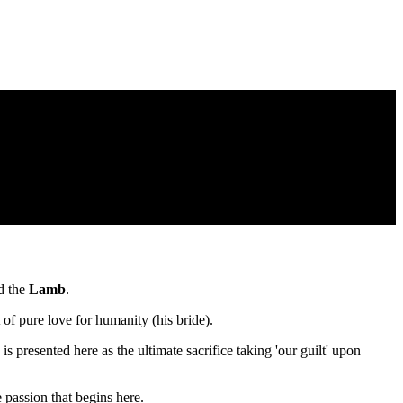
d the
Lamb
.
 of pure love for humanity (his bride).
is presented here as the ultimate sacrifice taking 'our guilt' upon
 passion that begins here.