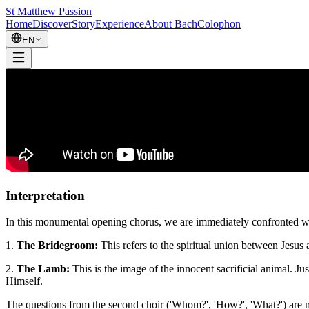
St Matthew Passion
Home
Discover
Story
Experience
About Bach
Colophon
EN
Interpretation
In this monumental opening chorus, we are immediately confronted 
1.
The Bridegroom:
This refers to the spiritual union between Jesus 
2.
The Lamb:
This is the image of the innocent sacrificial animal. Jus
Himself.
The questions from the second choir ('Whom?', 'How?', 'What?') are me