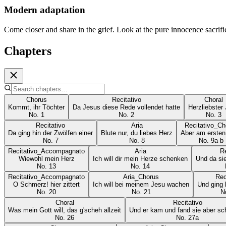
Modern adaptation
Come closer and share in the grief. Look at the pure innocence sacrifici
Chapters
Chorus
Recitativo
Choral
Kommt, ihr Töchter
Da Jesus diese Rede vollendet hatte
Herzliebster
No.
1
No.
2
No.
3
Recitativo
Aria
Recitativo_Ch
Da ging hin der Zwölfen einer
Blute nur, du liebes Herz
Aber am ersten
No.
7
No.
8
No.
9a-b
Recitativo_Accompagnato
Aria
Re
Wiewohl mein Herz
Ich will dir mein Herze schenken
Und da si
No.
13
No.
14
Recitativo_Accompagnato
Aria_Chorus
Rec
O Schmerz! hier zittert
Ich will bei meinem Jesu wachen
Und ging 
No.
20
No.
21
N
Choral
Recitativo
Was mein Gott will, das g'scheh allzeit
Und er kam und fand sie aber sc
No.
26
No.
27a