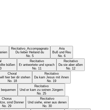
Recitativo_Accompagnato
Aria
anien
Du lieber Heiland du
Buß und Reu
No.
5
No.
6
l
Recitativo
Recitativo
sollte büßen
Er antwortete und sprach
Da sie aber aßen
0
No.
11
No.
12
Choral
Recitativo
will hier bei dir stehen
Da kam Jesus mit ihnen
No.
18
No.
19
Recitativo
ch bequemen
Und er kam zu seinen Jüngern
No.
25
Chorus
Recitativo
itze, sind Donner
Und siehe, einer aus denen
No.
29
No.
30