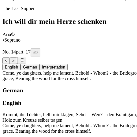
The Last Supper
Ich will dir mein Herze schenken
Aria
•
Soprano
|
No.
14
part_17
✍️
<
>
English
German
Interpretation
Come, ye daughters, help me lament, Behold - Whom? - the Bridegroom
grace, Bearing the wood for the cross himself.
German
English
Kommt, ihr Töchter, helft mir klagen, Sehet – Wen? – den Bräutigam,
Holz zum Kreuze selber tragen.
Come, ye daughters, help me lament, Behold - Whom? - the Bridegroom
grace, Bearing the wood for the cross himself.