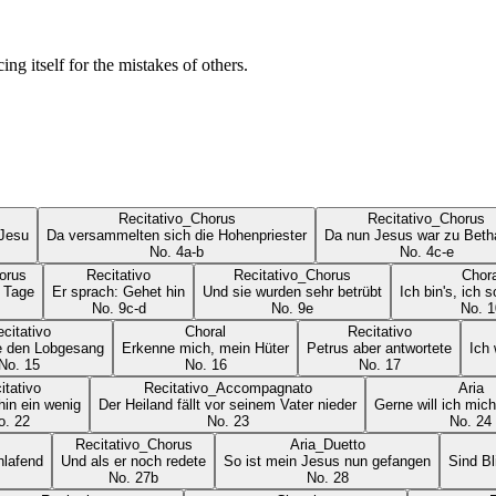
ng itself for the mistakes of others.
Recitativo_Chorus
Recitativo_Chorus
 Jesu
Da versammelten sich die Hohenpriester
Da nun Jesus war zu Beth
No.
4a-b
No.
4c-e
orus
Recitativo
Recitativo_Chorus
Chora
 Tage
Er sprach: Gehet hin
Und sie wurden sehr betrübt
Ich bin's, ich 
No.
9c-d
No.
9e
No.
1
citativo
Choral
Recitativo
e den Lobgesang
Erkenne mich, mein Hüter
Petrus aber antwortete
Ich 
No.
15
No.
16
No.
17
itativo
Recitativo_Accompagnato
Aria
hin ein wenig
Der Heiland fällt vor seinem Vater nieder
Gerne will ich mi
o.
22
No.
23
No.
24
Recitativo_Chorus
Aria_Duetto
hlafend
Und als er noch redete
So ist mein Jesus nun gefangen
Sind Bl
No.
27b
No.
28