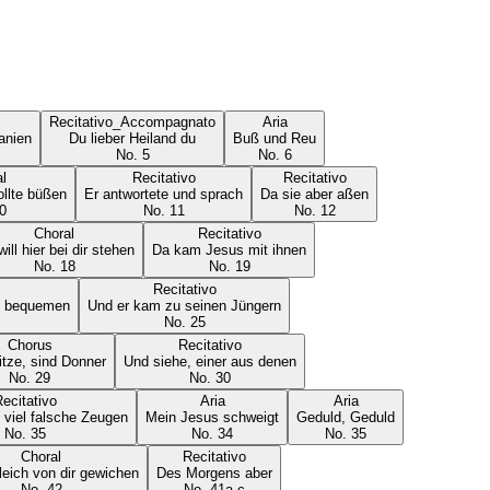
Recitativo_Accompagnato
Aria
anien
Du lieber Heiland du
Buß und Reu
No.
5
No.
6
l
Recitativo
Recitativo
sollte büßen
Er antwortete und sprach
Da sie aber aßen
0
No.
11
No.
12
Choral
Recitativo
will hier bei dir stehen
Da kam Jesus mit ihnen
No.
18
No.
19
Recitativo
ch bequemen
Und er kam zu seinen Jüngern
No.
25
Chorus
Recitativo
itze, sind Donner
Und siehe, einer aus denen
No.
29
No.
30
ecitativo
Aria
Aria
 viel falsche Zeugen
Mein Jesus schweigt
Geduld, Geduld
No.
35
No.
34
No.
35
Choral
Recitativo
leich von dir gewichen
Des Morgens aber
No.
42
No.
41a-c