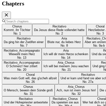
Chapters
Chorus
Recitativo
Choral
Kommt, ihr Töchter
Da Jesus diese Rede vollendet hatte
Herzliebster
No.
1
No.
2
No.
3
Recitativo
Aria
Recitativo_Ch
Da ging hin der Zwölfen einer
Blute nur, du liebes Herz
Aber am ersten
No.
7
No.
8
No.
9a-b
Recitativo_Accompagnato
Aria
Re
Wiewohl mein Herz
Ich will dir mein Herze schenken
Und da si
No.
13
No.
14
Recitativo_Accompagnato
Aria_Chorus
Rec
O Schmerz! hier zittert
Ich will bei meinem Jesu wachen
Und ging 
No.
20
No.
21
N
Choral
Recitativo
Was mein Gott will, das g'scheh allzeit
Und er kam und fand sie aber sc
No.
26
No.
27a
Chorus
Aria_Chorus
O Mensch, bewein dein Sünde groß
Ach, nun ist mein Jesus hin!
Die 
No.
31
No.
32
Recitativo
Recitativo_Chorus
Choral
Und der Hohepriester antwortete
Da speieten sie aus
Wer hat dich so
No.
36a
No.
36b-d
No.
3