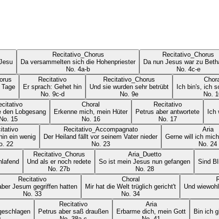
Recitativo_Chorus
Recitativo_Chorus
 Jesu
Da versammelten sich die Hohenpriester
Da nun Jesus war zu Beth
No.
4a-b
No.
4c-e
orus
Recitativo
Recitativo_Chorus
Chora
 Tage
Er sprach: Gehet hin
Und sie wurden sehr betrübt
Ich bin's, ich 
No.
9c-d
No.
9e
No.
1
citativo
Choral
Recitativo
e den Lobgesang
Erkenne mich, mein Hüter
Petrus aber antwortete
Ich 
No.
15
No.
16
No.
17
itativo
Recitativo_Accompagnato
Aria
hin ein wenig
Der Heiland fällt vor seinem Vater nieder
Gerne will ich mi
o.
22
No.
23
No.
24
Recitativo_Chorus
Aria_Duetto
hlafend
Und als er noch redete
So ist mein Jesus nun gefangen
Sind Bl
No.
27b
No.
28
Recitativo
Choral
R
aber Jesum gegriffen hatten
Mir hat die Welt trüglich gericht't
Und wiewohl
No.
33
No.
34
Recitativo
Aria
 geschlagen
Petrus aber saß draußen
Erbarme dich, mein Gott
Bin ich g
9
No.
38a-c
No.
41