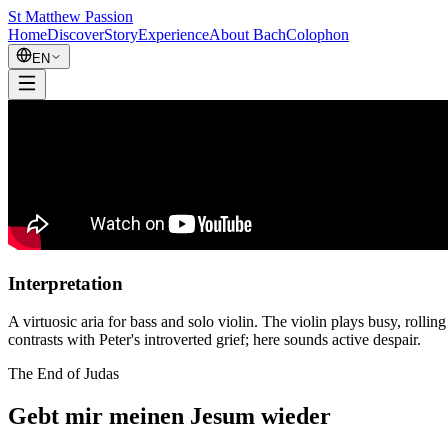
St Matthew Passion
Home
Discover
Story
Experience
About Bach
Colophon
EN
Interpretation
A virtuosic aria for bass and solo violin. The violin plays busy, rollin
contrasts with Peter's introverted grief; here sounds active despair.
The End of Judas
Gebt mir meinen Jesum wieder