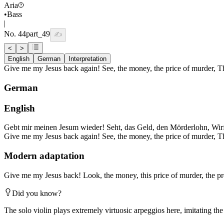
Aria
•
Bass
|
No.
44
part_49
✍️
<
>
English
German
Interpretation
Give me my Jesus back again! See, the money, the price of murder, T
German
English
Gebt mir meinen Jesum wieder! Seht, das Geld, den Mörderlohn, Wirf
Give me my Jesus back again! See, the money, the price of murder, T
Modern adaptation
Give me my Jesus back! Look, the money, this price of murder, the pr
Did you know?
The solo violin plays extremely virtuosic arpeggios here, imitating the 