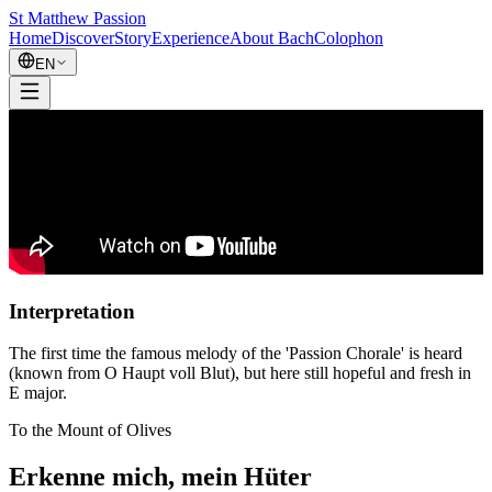
St Matthew Passion
Home
Discover
Story
Experience
About Bach
Colophon
EN
Interpretation
The first time the famous melody of the 'Passion Chorale' is heard
(known from O Haupt voll Blut), but here still hopeful and fresh in
E major.
To the Mount of Olives
Erkenne mich, mein Hüter