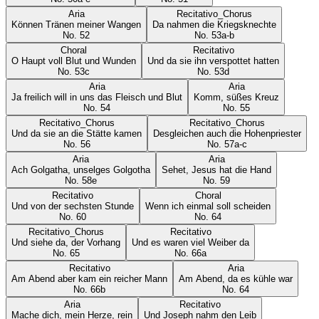
Aria
Recitativo_Chorus
Können Tränen meiner Wangen
Da nahmen die Kriegsknechte
No.
52
No.
53a-b
Choral
Recitativo
O Haupt voll Blut und Wunden
Und da sie ihn verspottet hatten
No.
53c
No.
53d
Aria
Aria
Ja freilich will in uns das Fleisch und Blut
Komm, süßes Kreuz
No.
54
No.
55
Recitativo_Chorus
Recitativo_Chorus
Und da sie an die Stätte kamen
Desgleichen auch die Hohenpriester
No.
56
No.
57a-c
Aria
Aria
Ach Golgatha, unselges Golgotha
Sehet, Jesus hat die Hand
No.
58e
No.
59
Recitativo
Choral
Und von der sechsten Stunde
Wenn ich einmal soll scheiden
No.
60
No.
64
Recitativo_Chorus
Recitativo
Und siehe da, der Vorhang
Und es waren viel Weiber da
No.
65
No.
66a
Recitativo
Aria
Am Abend aber kam ein reicher Mann
Am Abend, da es kühle war
No.
66b
No.
64
Aria
Recitativo
Mache dich, mein Herze, rein
Und Joseph nahm den Leib