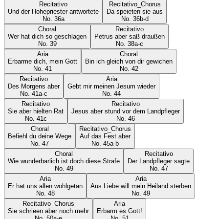
Recitativo
Recitativo_Chorus
Und der Hohepriester antwortete
Da speieten sie aus
No.
36a
No.
36b-d
Choral
Recitativo
Wer hat dich so geschlagen
Petrus aber saß draußen
No.
39
No.
38a-c
Aria
Choral
Erbarme dich, mein Gott
Bin ich gleich von dir gewichen
No.
41
No.
42
Recitativo
Aria
Des Morgens aber
Gebt mir meinen Jesum wieder
No.
41a-c
No.
44
Recitativo
Recitativo
Sie aber hielten Rat
Jesus aber stund vor dem Landpfleger
No.
41c
No.
46
Choral
Recitativo_Chorus
Befiehl du deine Wege
Auf das Fest aber
No.
47
No.
45a-b
Choral
Recitativo
Wie wunderbarlich ist doch diese Strafe
Der Landpfleger sagte
No.
49
No.
47
Aria
Aria
Er hat uns allen wohlgetan
Aus Liebe will mein Heiland sterben
No.
48
No.
49
Recitativo_Chorus
Aria
Sie schrieen aber noch mehr
Erbarm es Gott!
No.
50a-e
No.
51