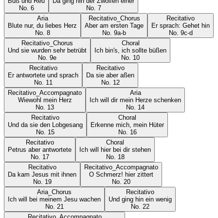
Buß und Reu
Da ging hin der Zwölfen einer
No.
6
No.
7
Aria
Recitativo_Chorus
Recitativo
Blute nur, du liebes Herz
Aber am ersten Tage
Er sprach: Gehet hin
No.
8
No.
9a-b
No.
9c-d
Recitativo_Chorus
Choral
Und sie wurden sehr betrübt
Ich bin's, ich sollte büßen
No.
9e
No.
10
Recitativo
Recitativo
Er antwortete und sprach
Da sie aber aßen
No.
11
No.
12
Recitativo_Accompagnato
Aria
Wiewohl mein Herz
Ich will dir mein Herze schenken
No.
13
No.
14
Recitativo
Choral
Und da sie den Lobgesang
Erkenne mich, mein Hüter
No.
15
No.
16
Recitativo
Choral
Petrus aber antwortete
Ich will hier bei dir stehen
No.
17
No.
18
Recitativo
Recitativo_Accompagnato
Da kam Jesus mit ihnen
O Schmerz! hier zittert
No.
19
No.
20
Aria_Chorus
Recitativo
Ich will bei meinem Jesu wachen
Und ging hin ein wenig
No.
21
No.
22
Recitativo_Accompagnato