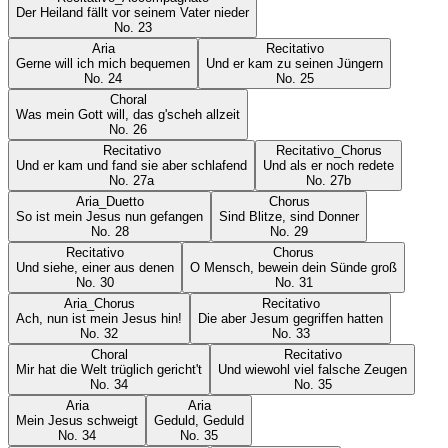
Der Heiland fällt vor seinem Vater nieder
No.
23
Aria
Recitativo
Gerne will ich mich bequemen
Und er kam zu seinen Jüngern
No.
24
No.
25
Choral
Was mein Gott will, das g'scheh allzeit
No.
26
Recitativo
Recitativo_Chorus
Und er kam und fand sie aber schlafend
Und als er noch redete
No.
27a
No.
27b
Aria_Duetto
Chorus
So ist mein Jesus nun gefangen
Sind Blitze, sind Donner
No.
28
No.
29
Recitativo
Chorus
Und siehe, einer aus denen
O Mensch, bewein dein Sünde groß
No.
30
No.
31
Aria_Chorus
Recitativo
Ach, nun ist mein Jesus hin!
Die aber Jesum gegriffen hatten
No.
32
No.
33
Choral
Recitativo
Mir hat die Welt trüglich gericht't
Und wiewohl viel falsche Zeugen
No.
34
No.
35
Aria
Aria
Mein Jesus schweigt
Geduld, Geduld
No.
34
No.
35