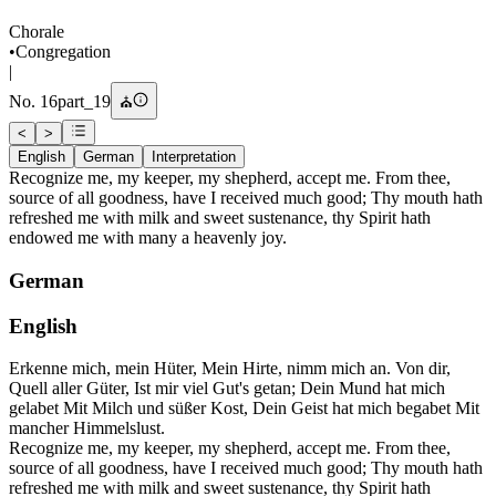
Chorale
•
Congregation
|
No.
16
part_19
⛪
<
>
English
German
Interpretation
Recognize me, my keeper, my shepherd, accept me. From thee,
source of all goodness, have I received much good; Thy mouth hath
refreshed me with milk and sweet sustenance, thy Spirit hath
endowed me with many a heavenly joy.
German
English
Erkenne mich, mein Hüter, Mein Hirte, nimm mich an. Von dir,
Quell aller Güter, Ist mir viel Gut's getan; Dein Mund hat mich
gelabet Mit Milch und süßer Kost, Dein Geist hat mich begabet Mit
mancher Himmelslust.
Recognize me, my keeper, my shepherd, accept me. From thee,
source of all goodness, have I received much good; Thy mouth hath
refreshed me with milk and sweet sustenance, thy Spirit hath