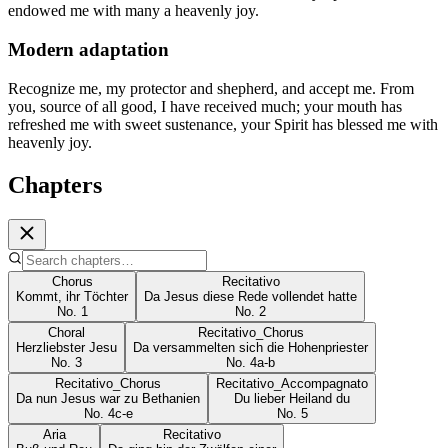
endowed me with many a heavenly joy.
Modern adaptation
Recognize me, my protector and shepherd, and accept me. From
you, source of all good, I have received much; your mouth has
refreshed me with sweet sustenance, your Spirit has blessed me with
heavenly joy.
Chapters
Chorus
Recitativo
Kommt, ihr Töchter
Da Jesus diese Rede vollendet hatte
No.
1
No.
2
Choral
Recitativo_Chorus
Herzliebster Jesu
Da versammelten sich die Hohenpriester
No.
3
No.
4a-b
Recitativo_Chorus
Recitativo_Accompagnato
Da nun Jesus war zu Bethanien
Du lieber Heiland du
No.
4c-e
No.
5
Aria
Recitativo