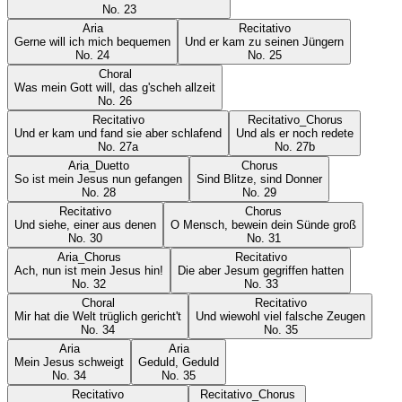
No.
23
Aria
Recitativo
Gerne will ich mich bequemen
Und er kam zu seinen Jüngern
No.
24
No.
25
Choral
Was mein Gott will, das g'scheh allzeit
No.
26
Recitativo
Recitativo_Chorus
Und er kam und fand sie aber schlafend
Und als er noch redete
No.
27a
No.
27b
Aria_Duetto
Chorus
So ist mein Jesus nun gefangen
Sind Blitze, sind Donner
No.
28
No.
29
Recitativo
Chorus
Und siehe, einer aus denen
O Mensch, bewein dein Sünde groß
No.
30
No.
31
Aria_Chorus
Recitativo
Ach, nun ist mein Jesus hin!
Die aber Jesum gegriffen hatten
No.
32
No.
33
Choral
Recitativo
Mir hat die Welt trüglich gericht't
Und wiewohl viel falsche Zeugen
No.
34
No.
35
Aria
Aria
Mein Jesus schweigt
Geduld, Geduld
No.
34
No.
35
Recitativo
Recitativo_Chorus