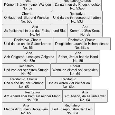
Aria
Recitativo_Chorus
Können Tränen meiner Wangen
Da nahmen die Kriegsknechte
No.
52
No.
53a-b
Choral
Recitativo
O Haupt voll Blut und Wunden
Und da sie ihn verspottet hatten
No.
53c
No.
53d
Aria
Aria
Ja freilich will in uns das Fleisch und Blut
Komm, süßes Kreuz
No.
54
No.
55
Recitativo_Chorus
Recitativo_Chorus
Und da sie an die Stätte kamen
Desgleichen auch die Hohenpriester
No.
56
No.
57a-c
Aria
Aria
Ach Golgatha, unselges Golgotha
Sehet, Jesus hat die Hand
No.
58e
No.
59
Recitativo
Choral
Und von der sechsten Stunde
Wenn ich einmal soll scheiden
No.
60
No.
64
Recitativo_Chorus
Recitativo
Und siehe da, der Vorhang
Und es waren viel Weiber da
No.
65
No.
66a
Recitativo
Aria
Am Abend aber kam ein reicher Mann
Am Abend, da es kühle war
No.
66b
No.
64
Aria
Recitativo
Mache dich, mein Herze, rein
Und Joseph nahm den Leib
No.
65
No.
66a