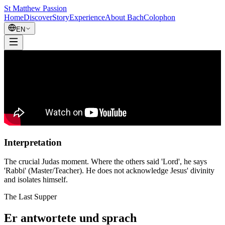
St Matthew Passion
Home
Discover
Story
Experience
About Bach
Colophon
EN
Interpretation
The crucial Judas moment. Where the others said 'Lord', he says
'Rabbi' (Master/Teacher). He does not acknowledge Jesus' divinity
and isolates himself.
The Last Supper
Er antwortete und sprach