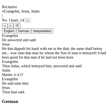
Recitative
•
Evangelist, Jesus, Judas
|
No.
11
part_14
📖
<
>
English
German
Interpretation
Evangelist
He answered and said:
Jesus
He that dippeth his hand with me in the dish, the same shall betray
me... woe unto that man by whom the Son of man is betrayed! it had
been good for that man if he had not been born.
Evangelist
Then Judas, which betrayed him, answered and said:
Judas
Master, is it I?
Evangelist
He said unto him:
Jesus
Thou hast said.
German