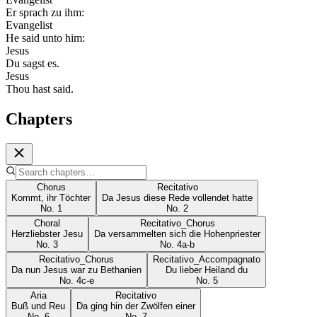
Er sprach zu ihm:
Evangelist
He said unto him:
Jesus
Du sagst es.
Jesus
Thou hast said.
Chapters
Chorus
Recitativo
Kommt, ihr Töchter
Da Jesus diese Rede vollendet hatte
No.
1
No.
2
Choral
Recitativo_Chorus
Herzliebster Jesu
Da versammelten sich die Hohenpriester
No.
3
No.
4a-b
Recitativo_Chorus
Recitativo_Accompagnato
Da nun Jesus war zu Bethanien
Du lieber Heiland du
No.
4c-e
No.
5
Aria
Recitativo
Buß und Reu
Da ging hin der Zwölfen einer
No.
6
No.
7