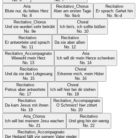
Aria
Recitativo_Chorus
Recitativo
Blute nur, du liebes Herz
Aber am ersten Tage
Er sprach: Gehet hin
No.
8
No.
9a-b
No.
9c-d
Recitativo_Chorus
Choral
Und sie wurden sehr betrübt
Ich bin's, ich sollte büßen
No.
9e
No.
10
Recitativo
Recitativo
Er antwortete und sprach
Da sie aber aßen
No.
11
No.
12
Recitativo_Accompagnato
Aria
Wiewohl mein Herz
Ich will dir mein Herze schenken
No.
13
No.
14
Recitativo
Choral
Und da sie den Lobgesang
Erkenne mich, mein Hüter
No.
15
No.
16
Recitativo
Choral
Petrus aber antwortete
Ich will hier bei dir stehen
No.
17
No.
18
Recitativo
Recitativo_Accompagnato
Da kam Jesus mit ihnen
O Schmerz! hier zittert
No.
19
No.
20
Aria_Chorus
Recitativo
Ich will bei meinem Jesu wachen
Und ging hin ein wenig
No.
21
No.
22
Recitativo_Accompagnato
Der Heiland fällt vor seinem Vater nieder