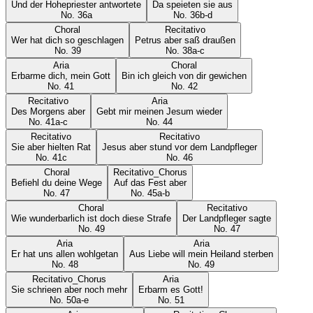
Und der Hohepriester antwortete
Da speieten sie aus
No.
36a
No.
36b-d
Choral
Recitativo
Wer hat dich so geschlagen
Petrus aber saß draußen
No.
39
No.
38a-c
Aria
Choral
Erbarme dich, mein Gott
Bin ich gleich von dir gewichen
No.
41
No.
42
Recitativo
Aria
Des Morgens aber
Gebt mir meinen Jesum wieder
No.
41a-c
No.
44
Recitativo
Recitativo
Sie aber hielten Rat
Jesus aber stund vor dem Landpfleger
No.
41c
No.
46
Choral
Recitativo_Chorus
Befiehl du deine Wege
Auf das Fest aber
No.
47
No.
45a-b
Choral
Recitativo
Wie wunderbarlich ist doch diese Strafe
Der Landpfleger sagte
No.
49
No.
47
Aria
Aria
Er hat uns allen wohlgetan
Aus Liebe will mein Heiland sterben
No.
48
No.
49
Recitativo_Chorus
Aria
Sie schrieen aber noch mehr
Erbarm es Gott!
No.
50a-e
No.
51