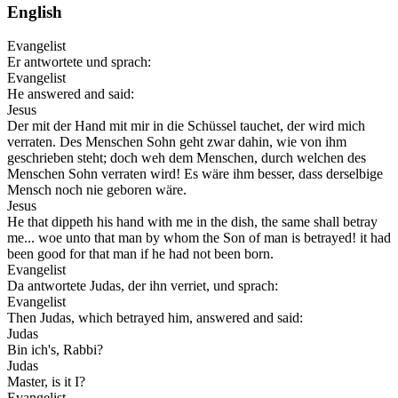
English
Evangelist
Er antwortete und sprach:
Evangelist
He answered and said:
Jesus
Der mit der Hand mit mir in die Schüssel tauchet, der wird mich
verraten. Des Menschen Sohn geht zwar dahin, wie von ihm
geschrieben steht; doch weh dem Menschen, durch welchen des
Menschen Sohn verraten wird! Es wäre ihm besser, dass derselbige
Mensch noch nie geboren wäre.
Jesus
He that dippeth his hand with me in the dish, the same shall betray
me... woe unto that man by whom the Son of man is betrayed! it had
been good for that man if he had not been born.
Evangelist
Da antwortete Judas, der ihn verriet, und sprach:
Evangelist
Then Judas, which betrayed him, answered and said:
Judas
Bin ich's, Rabbi?
Judas
Master, is it I?
Evangelist